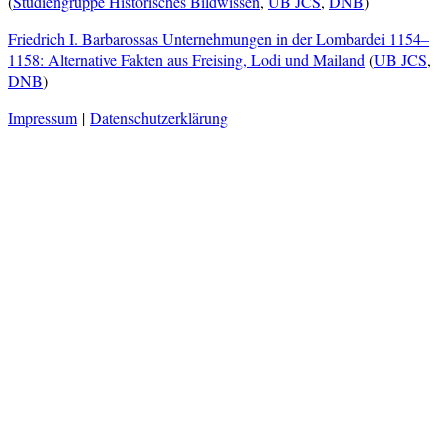
(
Studiengruppe Historisches Bildwissen
,
UB JCS
,
DNB
)
Friedrich I. Barbarossas Unternehmungen in der Lombardei 1154–
1158: Alternative Fakten aus Freising, Lodi und Mailand
(
UB JCS
,
DNB
)
Impressum
|
Datenschutzerklärung