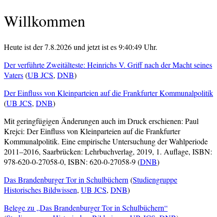
Willkommen
Heute ist der 7.8.2026 und jetzt ist es 9:40:49 Uhr.
Der verführte Zweitälteste: Heinrichs V. Griff nach der Macht seines
Vaters
(
UB JCS
,
DNB
)
Der Einfluss von Kleinparteien auf die Frankfurter Kommunalpolitik
(
UB JCS
,
DNB
)
Mit geringfügigen Änderungen auch im Druck erschienen: Paul
Krejci: Der Einfluss von Kleinparteien auf die Frankfurter
Kommunalpolitik. Eine empirische Untersuchung der Wahlperiode
2011–2016, Saarbrücken: Lehrbuchverlag, 2019, 1. Auflage, ISBN:
978-620-0-27058-0, ISBN: 620-0-27058-9 (
DNB
)
Das Brandenburger Tor in Schulbüchern
(
Studiengruppe
Historisches Bildwissen
,
UB JCS
,
DNB
)
Belege zu „Das Brandenburger Tor in Schulbüchern“